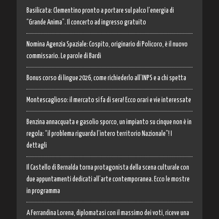
Basilicata: Clementino pronto a portare sul palco l’energia di
“Grande Anima”. Il concerto ad ingresso gratuito
Nomina Agenzia Spaziale: Cospito, originario di Policoro, è il nuovo
commissario. Le parole di Bardi
Bonus corso di lingue 2026, come richiederlo all’INPS e a chi spetta
Montescaglioso: il mercato si fa di sera! Ecco orari e vie interessate
Benzina annacquata e gasolio sporco, un impianto su cinque non è in
regola: “il problema riguarda l’intero territorio Nazionale”! I
dettagli
Il Castello di Bernalda torna protagonista della scena culturale con
due appuntamenti dedicati all’arte contemporanea. Ecco le mostre
in programma
A Ferrandina Lorena, diplomatasi con il massimo dei voti, riceve una