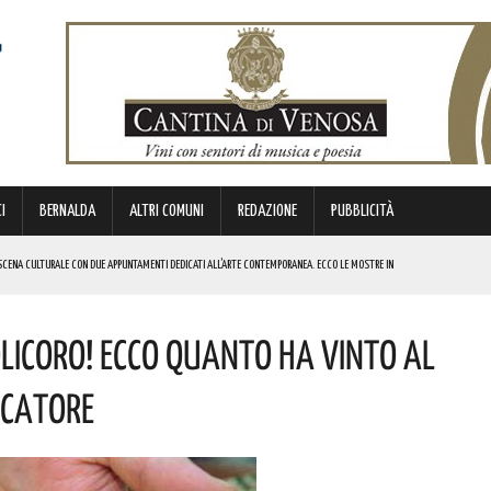
I
BERNALDA
ALTRI COMUNI
REDAZIONE
PUBBLICITÀ
SCENA CULTURALE CON DUE APPUNTAMENTI DEDICATI ALL’ARTE CONTEMPORANEA. ECCO LE MOSTRE IN
LICORO! ECCO QUANTO HA VINTO AL
 BORSA DI STUDIO DEL VALORE DI 800 EURO! COMPLIMENTI
IERI DI MALTA”. ECCO IL PROGRAMMA
OCATORE
ICE ALLO SPETTACOLO DI ROSMY, UN EMOZIONANTE VIAGGIO TRA MUSICA E PAROLE. I DETTAGLI
REGOLA: “IL PROBLEMA RIGUARDA L’INTERO TERRITORIO NAZIONALE”! I DETTAGLI