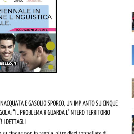
nacquata E Gasolio Sporco, Un Impianto Su Cinque
egola: “il Problema Riguarda L’intero Territorio
 I Dettagli
su cinque non in regola, oltre dieci tonnellate di