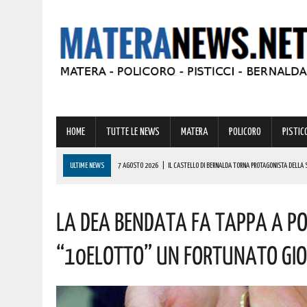
HOME
TUTTE LE NEWS
MATERA
POLICORO
PISTICC
ULTIME NEWS
7 AGOSTO 2026
|
IL CASTELLO DI BERNALDA TORNA PROTAGONISTA DELLA 
PROGRAMMA
LA DEA BENDATA FA TAPPA A PO
7 AGOSTO 2026
|
A FERRANDINA LORENA, DIPLOMATASI CON IL MASSIMO DEI VOTI, RICEVE UNA
7 AGOSTO 2026
|
A GRASSANO FERVONO I PREPARATIVI PER LA RIEVOCAZIONE STORICA “I CAVAL
“10eLOTTO” UN FORTUNATO GI
7 AGOSTO 2026
|
BERNALDA: IL SUGGESTIVO SCENARIO DELLE TAVOLE PALATINE FARÀ DA CORN
7 AGOSTO 2026
|
BENZINA ANNACQUATA E GASOLIO SPORCO, UN IMPIANTO SU CINQUE NON È IN 