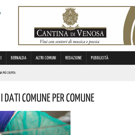
I
BERNALDA
ALTRI COMUNI
REDAZIONE
PUBBLICITÀ
NA PIÙ COLPITA
BIANCA”. ECCO IL PROGRAMMA
 I Dati Comune Per Comune
TIMANA
METTERANNO A DISPOSIZIONE DEL TERRITORIO ESPERIENZE E RELAZIONI MATURATE IN ITALIA E ALL’ESTERO.
 ORIGINI LUCANE. I DETTAGLI