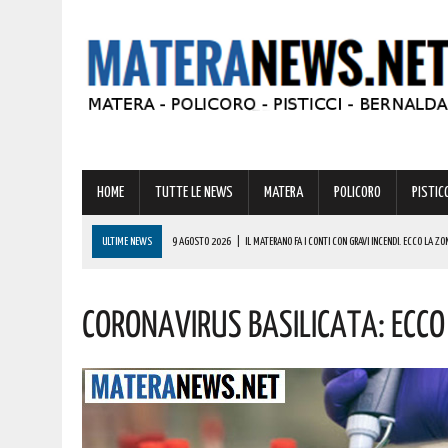
HOME
TUTTE LE NEWS
MATERA
POLICORO
PISTICC
ULTIME NEWS
9 AGOSTO 2026
|
IL MATERANO FA I CONTI CON GRAVI INCENDI. ECCO LA ZO
9 AGOSTO 2026
|
IL BORGO DI IRSINA PRONTO AD ANIMARSI PER UNA STRAORDINARIA “NOTTE 
Coronavirus Basilicata: Ecco
9 AGOSTO 2026
|
A MATERA ANCORA CALDO E AFA! ECCO LE PREVISIONI PER LA PROSSIMA SET
9 AGOSTO 2026
|
MONDI LUCANI, PREMIATE MOLTE GRANDI PERSONALITÀ DEL MATERANO: TUTTE 
COMPLIMENTI
9 AGOSTO 2026
|
MASTANTUONO SBARCA ALLA FIORENTINA: IL GIOVANE TALENTO ARGENTINO HA