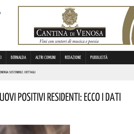
I
BERNALDA
ALTRI COMUNI
REDAZIONE
PUBBLICITÀ
ENERGIA SOSTENIBILE. I DETTAGLI
ICE E CUSTODE DELLA PROPRIA IDENTITÀ. L’INIZIATIVA
vi Positivi Residenti: Ecco I Dati
NDE ANIMA”. IL CONCERTO AD INGRESSO GRATUITO
OMMISSARIO. LE PAROLE DI BARDI