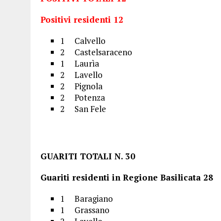
Positivi residenti 12
1 Calvello
2 Castelsaraceno
1 Laurìa
2 Lavello
2 Pignola
2 Potenza
2 San Fele
G
UARITI TOTALI N
Guariti residenti in Regione Basil
1 Baragiano
1 Grassano