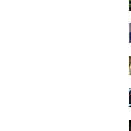
. 30
icata 28