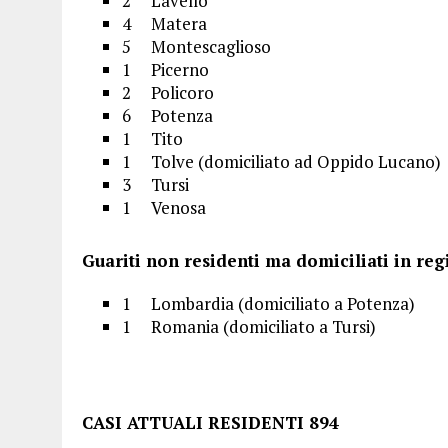
2 Lavello
4 Matera
5 Montescaglioso
1 Picerno
2 Policoro
6 Potenza
1 Tito
1 Tolve (domiciliato ad Oppido Lucano)
3 Tursi
1 Venosa
Guariti non residenti ma domiciliati in reg
1 Lombardia (domiciliato a Potenza)
1 Romania (domiciliato a Tursi)
CASI ATTUALI RESIDENTI 894