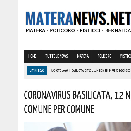
HOME
TUTTE LE NEWS
MATERA
POLICORO
PISTICC
ULTIME NEWS
8 AGOSTO 2026
|
BASILICATA: OLTRE 151 MILIONI PER IMPRESE, LAVORO ED 
8 AGOSTO 2026
|
MIGLIONICO TORNA INDIETRO NEL TEMPO: UN’INTERA CITTADINANZA SI FA ATTR
Coronavirus Basilicata, 12 Nuo
8 AGOSTO 2026
|
BASILICATA: CLEMENTINO PRONTO A PORTARE SUL PALCO L’ENERGIA DI “GRA
8 AGOSTO 2026
|
NOMINA AGENZIA SPAZIALE: COSPITO, ORIGINARIO DI POLICORO, È IL NUOVO C
Comune Per Comune
8 AGOSTO 2026
|
BASILICATA: GRAVISSIMA AGGRESSIONE IN QUESTO CARCERE! LA DENUNCIA