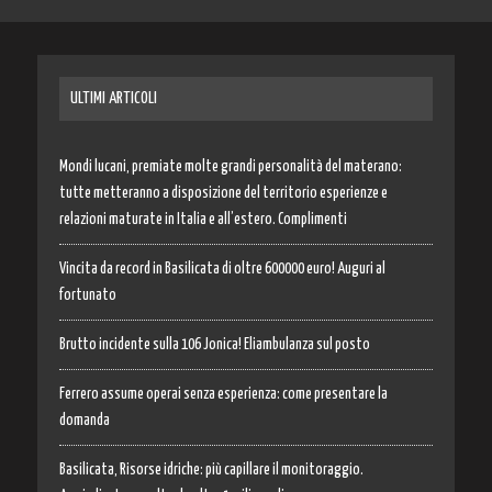
ULTIMI ARTICOLI
Mondi lucani, premiate molte grandi personalità del materano:
tutte metteranno a disposizione del territorio esperienze e
relazioni maturate in Italia e all’estero. Complimenti
Vincita da record in Basilicata di oltre 600000 euro! Auguri al
fortunato
Brutto incidente sulla 106 Jonica! Eliambulanza sul posto
Ferrero assume operai senza esperienza: come presentare la
domanda
Basilicata, Risorse idriche: più capillare il monitoraggio.