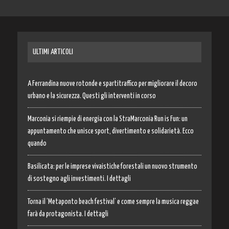
ULTIMI ARTICOLI
A Ferrandina nuove rotonde e spartitraffico per migliorare il decoro
urbano e la sicurezza. Questi gli interventi in corso
Marconia si riempie di energia con la StraMarconia Run is Fun: un
appuntamento che unisce sport, divertimento e solidarietà. Ecco
quando
Basilicata: per le imprese vivaistiche forestali un nuovo strumento
di sostegno agli investimenti. I dettagli
Torna il ‘Metaponto beach festival’ e come sempre la musica reggae
farà da protagonista. I dettagli