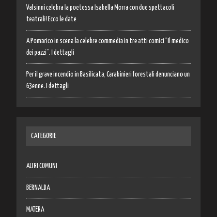
Valsinni celebra la poetessa Isabella Morra con due spettacoli
teatrali! Ecco le date
A Pomarico in scena la celebre commedia in tre atti comici “Il medico
dei pazzi”. I dettagli
Per il grave incendio in Basilicata, Carabinieri forestali denunciano un
63enne. I dettagli
CATEGORIE
ALTRI COMUNI
BERNALDA
MATERA