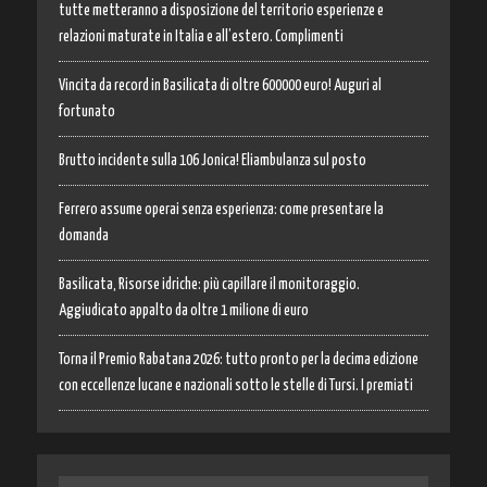
tutte metteranno a disposizione del territorio esperienze e
relazioni maturate in Italia e all’estero. Complimenti
Vincita da record in Basilicata di oltre 600000 euro! Auguri al
fortunato
Brutto incidente sulla 106 Jonica! Eliambulanza sul posto
Ferrero assume operai senza esperienza: come presentare la
domanda
Basilicata, Risorse idriche: più capillare il monitoraggio.
Aggiudicato appalto da oltre 1 milione di euro
Torna il Premio Rabatana 2026: tutto pronto per la decima edizione
con eccellenze lucane e nazionali sotto le stelle di Tursi. I premiati