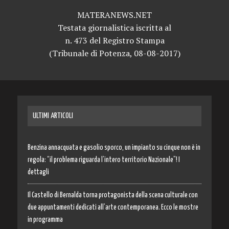
MATERANEWS.NET
Testata giornalistica iscritta al
n. 473 del Registro Stampa
(Tribunale di Potenza, 08-08-2017)
ULTIMI ARTICOLI
Benzina annacquata e gasolio sporco, un impianto su cinque non è in
regola: “il problema riguarda l’intero territorio Nazionale”! I
dettagli
Il Castello di Bernalda torna protagonista della scena culturale con
due appuntamenti dedicati all’arte contemporanea. Ecco le mostre
in programma