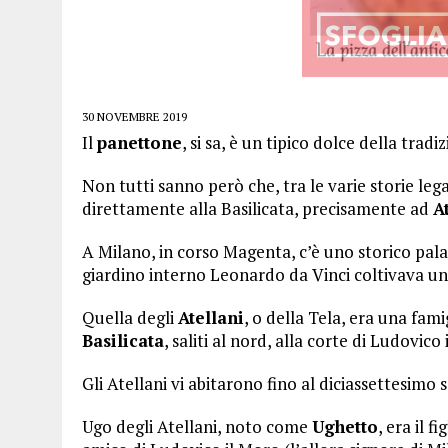
30 NOVEMBRE 2019
Il
panettone
, si sa, è un tipico dolce della trad
Non tutti sanno però che, tra le varie storie leg
direttamente alla Basilicata, precisamente ad
A
A Milano, in corso Magenta, c’è uno storico pal
giardino interno Leonardo da Vinci coltivava un 
Quella degli
Atellani
, o della Tela, era una fami
Basilicata
, saliti al nord, alla corte di Ludovico
Gli Atellani vi abitarono fino al diciassettesimo 
Ugo degli Atellani, noto come
Ughetto
, era il f