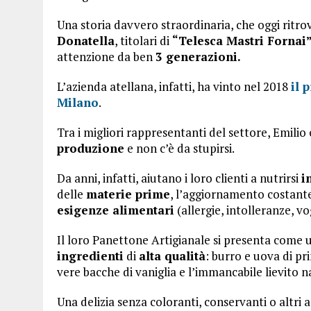
Una storia davvero straordinaria, che oggi ritrov
Donatella
, titolari di
“Telesca Mastri Fornai
attenzione da ben
3 generazioni.
L’azienda atellana, infatti, ha vinto nel 2018
il
p
Milano
.
Tra i migliori rappresentanti del settore, Emili
produzione
e non c’è da stupirsi.
Da anni, infatti, aiutano i loro clienti a nutrirsi
i
delle
materie prime
, l’aggiornamento costante
esigenze alimentari
(allergie, intolleranze, vo
Il loro Panettone Artigianale si presenta come
ingredienti
di
alta qualità
: burro e uova di pr
vere bacche di vaniglia e l’immancabile lievito n
Una delizia senza coloranti, conservanti o altri a