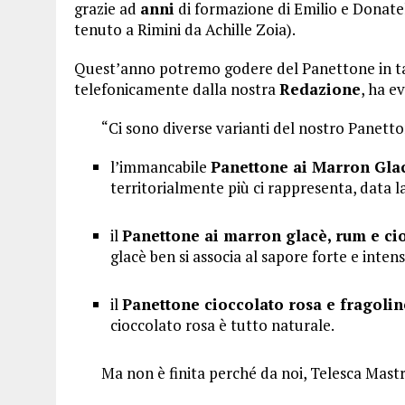
grazie ad
anni
di formazione di Emilio e Donatell
tenuto a Rimini da Achille Zoia).
Quest’anno potremo godere del Panettone in tan
telefonicamente dalla nostra
Redazione
, ha e
“Ci sono diverse varianti del nostro Panett
l’immancabile
Panettone ai Marron Gla
territorialmente più ci rappresenta, data l
il
Panettone ai marron glacè, rum e ci
glacè ben si associa al sapore forte e inten
il
Panettone cioccolato rosa e fragolin
cioccolato rosa è tutto naturale.
Ma non è finita perché da noi, Telesca Mastri