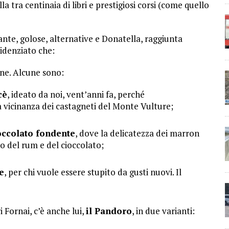
a tra centinaia di libri e prestigiosi corsi (come quello
te, golose, alternative e Donatella, raggiunta
videnziato che:
one. Alcune sono:
cè
, ideato da noi, vent’anni fa, perché
a vicinanza dei castagneti del Monte Vulture;
occolato fondente
, dove la delicatezza dei marron
so del rum e del cioccolato;
e
, per chi vuole essere stupito da gusti nuovi. Il
 Fornai, c’è anche lui,
il Pandoro
, in due varianti: