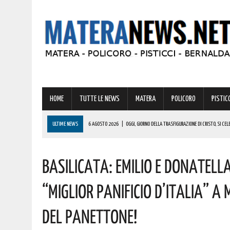
HOME
TUTTE LE NEWS
MATERA
POLICORO
PISTICC
ULTIME NEWS
6 AGOSTO 2026
|
OGGI, GIORNO DELLA TRASFIGURAZIONE DI CRISTO, SI CE
5 AGOSTO 2026
|
PISTICCI, PRONTO A TORNARE UNO DEGLI EVENTI PIÙ AFFASCINANTI D’ITALIA: L
Basilicata: Emilio E Donatell
5 AGOSTO 2026
|
OSPEDALE MADONNA DELLE GRAZIE: LATRONICO INCONTRA LA DOTTORESSA 
I DETTAGLI
“Miglior Panificio D’Italia” 
5 AGOSTO 2026
|
A METAPONTO SOCCORSA UNA PERSONA IN SPIAGGIA. ECCO COSA È SUCCES
Del Panettone!
6 AGOSTO 2026
|
“RADICI IN CIRCOLO”: A ROTONDELLA I GIOVANI LUCANI PROGETTANO IL DOMAN