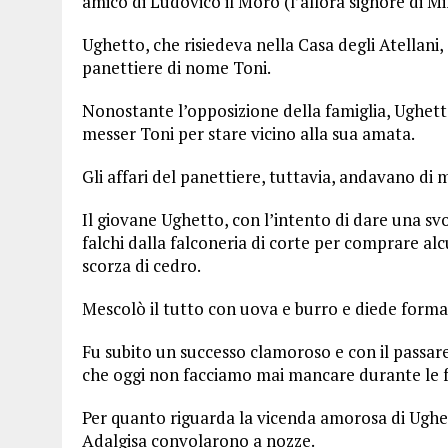
amico di Ludovico il Moro (l’allora signore di Mi
Ughetto, che risiedeva nella Casa degli Atellani, 
panettiere di nome Toni.
Nonostante l’opposizione della famiglia, Ughetto
messer Toni per stare vicino alla sua amata.
Gli affari del panettiere, tuttavia, andavano di 
Il giovane Ughetto, con l’intento di dare una sv
falchi dalla falconeria di corte per comprare alc
scorza di cedro.
Mescolò il tutto con uova e burro e diede forma
Fu subito un successo clamoroso e con il passare 
che oggi non facciamo mai mancare durante le fe
Per quanto riguarda la vicenda amorosa di Ughet
Adalgisa convolarono a nozze.