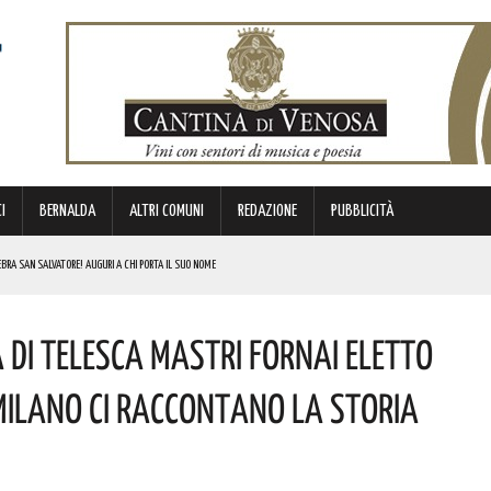
I
BERNALDA
ALTRI COMUNI
REDAZIONE
PUBBLICITÀ
LEBRA SAN SALVATORE! AUGURI A CHI PORTA IL SUO NOME
’XI EDIZIONE DEL TEATRO DEI CALANCHI! I DETTAGLI
a Di Telesca Mastri Fornai Eletto
CALABRÒ RECENTEMENTE NOMINATA DIRETTORE DELLA STRUTTURA COMPLESSA DELLA FARMACIA OSPEDALIERA.
A Milano Ci Raccontano La Storia
SO
I. I DETTAGLI