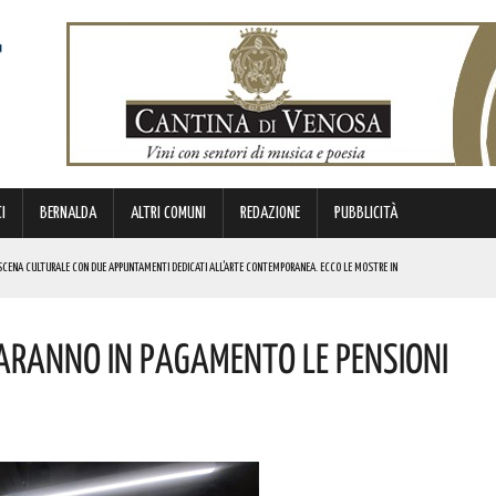
I
BERNALDA
ALTRI COMUNI
REDAZIONE
PUBBLICITÀ
SCENA CULTURALE CON DUE APPUNTAMENTI DEDICATI ALL’ARTE CONTEMPORANEA. ECCO LE MOSTRE IN
aranno In Pagamento Le Pensioni
 BORSA DI STUDIO DEL VALORE DI 800 EURO! COMPLIMENTI
IERI DI MALTA”. ECCO IL PROGRAMMA
ICE ALLO SPETTACOLO DI ROSMY, UN EMOZIONANTE VIAGGIO TRA MUSICA E PAROLE. I DETTAGLI
REGOLA: “IL PROBLEMA RIGUARDA L’INTERO TERRITORIO NAZIONALE”! I DETTAGLI