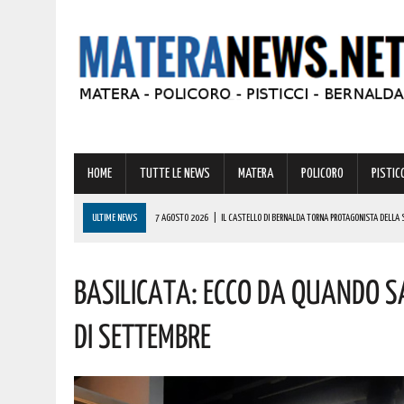
HOME
TUTTE LE NEWS
MATERA
POLICORO
PISTICC
ULTIME NEWS
7 AGOSTO 2026
|
IL CASTELLO DI BERNALDA TORNA PROTAGONISTA DELLA 
PROGRAMMA
Basilicata: Ecco Da Quando S
7 AGOSTO 2026
|
A FERRANDINA LORENA, DIPLOMATASI CON IL MASSIMO DEI VOTI, RICEVE UNA
7 AGOSTO 2026
|
A GRASSANO FERVONO I PREPARATIVI PER LA RIEVOCAZIONE STORICA “I CAVAL
Di Settembre
7 AGOSTO 2026
|
BERNALDA: IL SUGGESTIVO SCENARIO DELLE TAVOLE PALATINE FARÀ DA CORN
7 AGOSTO 2026
|
BENZINA ANNACQUATA E GASOLIO SPORCO, UN IMPIANTO SU CINQUE NON È IN 