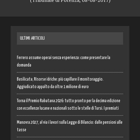
ULTIMI ARTICOLI
Ferrero assume operai senza esperienza: come presentare la
domanda
Basilicata, Risorse idriche: più capillare il monitoraggio.
Aggiudicato appalto da oltre 1 milione di euro
Torna il Premio Rabatana 2026: tutto pronto per la decima edizione
con eccellenze lucane e nazionali sotto le stelle di Tursi. I premiati
Manovra 2027, al via i lavori sulla Legge di Bilancio: dalle pensioni alle
tasse