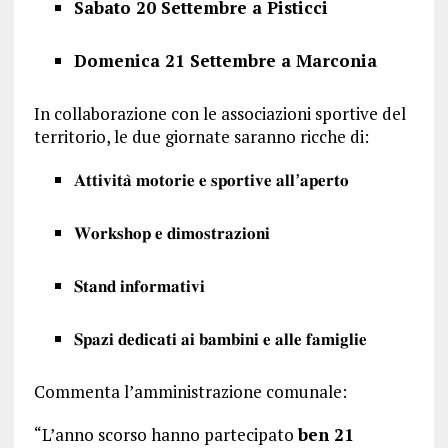
Sabato 20 Settembre a Pisticci
Domenica 21 Settembre a Marconia
In collaborazione con le associazioni sportive del
territorio, le due giornate saranno ricche di:
𝐀𝐭𝐭𝐢𝐯𝐢𝐭𝐚̀ 𝐦𝐨𝐭𝐨𝐫𝐢𝐞 𝐞 𝐬𝐩𝐨𝐫𝐭𝐢𝐯𝐞 𝐚𝐥𝐥’𝐚𝐩𝐞𝐫𝐭𝐨
𝐖𝐨𝐫𝐤𝐬𝐡𝐨𝐩 𝐞 𝐝𝐢𝐦𝐨𝐬𝐭𝐫𝐚𝐳𝐢𝐨𝐧𝐢
𝐒𝐭𝐚𝐧𝐝 𝐢𝐧𝐟𝐨𝐫𝐦𝐚𝐭𝐢𝐯𝐢
𝐒𝐩𝐚𝐳𝐢 𝐝𝐞𝐝𝐢𝐜𝐚𝐭𝐢 𝐚𝐢 𝐛𝐚𝐦𝐛𝐢𝐧𝐢 𝐞 𝐚𝐥𝐥𝐞 𝐟𝐚𝐦𝐢𝐠𝐥𝐢𝐞
Commenta l’amministrazione comunale:
“L’anno scorso hanno partecipato
ben 21