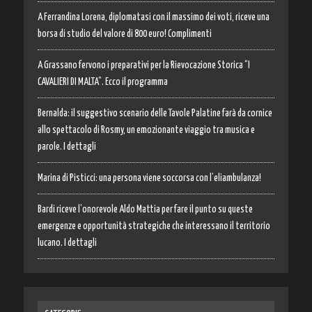
A Ferrandina Lorena, diplomatasi con il massimo dei voti, riceve una
borsa di studio del valore di 800 euro! Complimenti
A Grassano fervono i preparativi per la Rievocazione Storica “I
CAVALIERI DI MALTA”. Ecco il programma
Bernalda: il suggestivo scenario delle Tavole Palatine farà da cornice
allo spettacolo di Rosmy, un emozionante viaggio tra musica e
parole. I dettagli
Marina di Pisticci: una persona viene soccorsa con l’eliambulanza!
Bardi riceve l’onorevole Aldo Mattia per fare il punto su queste
emergenze e opportunità strategiche che interessano il territorio
lucano. I dettagli