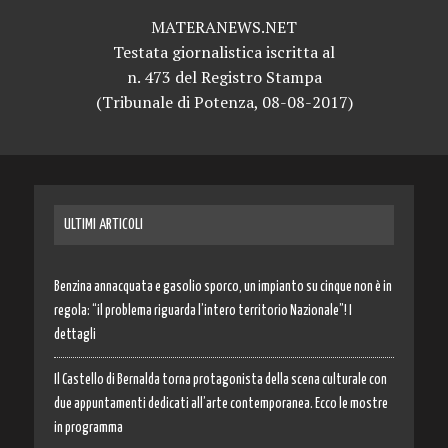
MATERANEWS.NET
Testata giornalistica iscritta al
n. 473 del Registro Stampa
(Tribunale di Potenza, 08-08-2017)
ULTIMI ARTICOLI
Benzina annacquata e gasolio sporco, un impianto su cinque non è in
regola: “il problema riguarda l’intero territorio Nazionale”! I
dettagli
Il Castello di Bernalda torna protagonista della scena culturale con
due appuntamenti dedicati all’arte contemporanea. Ecco le mostre
in programma