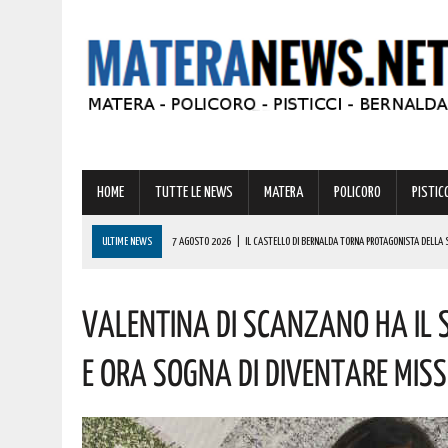
HOME
TUTTE LE NEWS
MATERA
POLICORO
PISTICC
ULTIME NEWS
7 AGOSTO 2026
|
IL CASTELLO DI BERNALDA TORNA PROTAGONISTA DELLA 
PROGRAMMA
VALENTINA DI SCANZANO HA IL S
7 AGOSTO 2026
|
A FERRANDINA LORENA, DIPLOMATASI CON IL MASSIMO DEI VOTI, RICEVE UNA
7 AGOSTO 2026
|
A GRASSANO FERVONO I PREPARATIVI PER LA RIEVOCAZIONE STORICA “I CAVAL
E ORA SOGNA DI DIVENTARE MISS 
7 AGOSTO 2026
|
BERNALDA: IL SUGGESTIVO SCENARIO DELLE TAVOLE PALATINE FARÀ DA CORN
7 AGOSTO 2026
|
BENZINA ANNACQUATA E GASOLIO SPORCO, UN IMPIANTO SU CINQUE NON È IN 