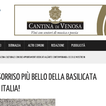
I
BERNALDA
ALTRI COMUNI
REDAZIONE
PUBBLICITÀ
SCENA CULTURALE CON DUE APPUNTAMENTI DEDICATI ALL’ARTE CONTEMPORANEA. ECCO LE MOSTRE IN
ORRISO PIÙ BELLO DELLA BASILICATA
 BORSA DI STUDIO DEL VALORE DI 800 EURO! COMPLIMENTI
IERI DI MALTA”. ECCO IL PROGRAMMA
ITALIA!
ICE ALLO SPETTACOLO DI ROSMY, UN EMOZIONANTE VIAGGIO TRA MUSICA E PAROLE. I DETTAGLI
REGOLA: “IL PROBLEMA RIGUARDA L’INTERO TERRITORIO NAZIONALE”! I DETTAGLI