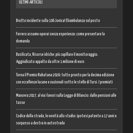
ULTIMI ARTICOLI
Brutto incidente sulla 106 Jonica! Eliambulanza sul posto
Ferrero assume operai senza esperienza: come presentare la
domanda
Basilicata, Risorse idriche: più capillare il monitoraggio.
Aggiudicato appalto da oltre 1 milione di euro
Torna il Premio Rabatana 2026: tutto pronto per la decima edizione
con eccellenze lucane e nazionali sotto le stelle di Tursi. I premiati
Manovra 2027, al via i lavori sulla Legge di Bilancio: dalle pensioni alle
tasse
Codice della strada, le novità allo studio: ipotesi patente a 17 anni e
sorpasso a destra in autostrada