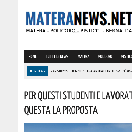
HOME
TUTTE LE NEWS
MATERA
POLICORO
PISTICC
ULTIME NEWS
7 AGOSTO 2026
|
OGGI SI FESTEGGIA SAN DONATO, UNO DEI SANTI PIÙ AMA
6 AGOSTO 2026
|
A FERRANDINA NUOVE ROTONDE E SPARTITRAFFICO PER MIGLIORARE IL DECORO
PER QUESTI STUDENTI E LAVORATO
6 AGOSTO 2026
|
MARCONIA SI RIEMPIE DI ENERGIA CON LA STRAMARCONIA RUN IS FUN: UN A
6 AGOSTO 2026
|
BASILICATA: PER LE IMPRESE VIVAISTICHE FORESTALI UN NUOVO STRUMENTO 
QUESTA LA PROPOSTA
7 AGOSTO 2026
|
MINI-VITALIZI IN BASILICATA: ESPLODE LA PROTESTA DEI GIOVANI. LE ULTIME 