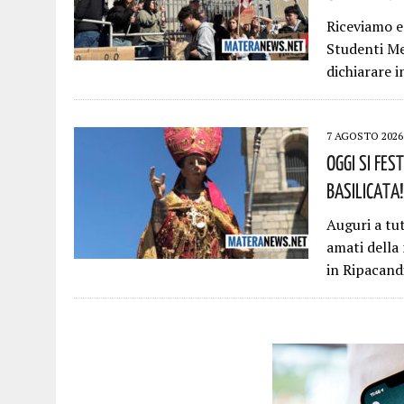
Riceviamo e
Studenti Med
dichiarare i
7 AGOSTO 2026
Oggi Si Fes
Basilicata!
Auguri a tu
amati della
in Ripacand