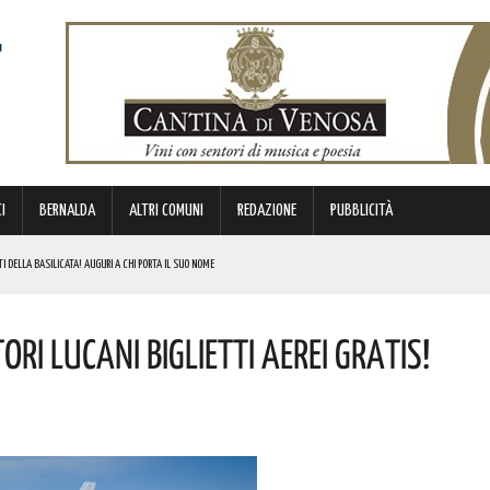
I
BERNALDA
ALTRI COMUNI
REDAZIONE
PUBBLICITÀ
TI DELLA BASILICATA! AUGURI A CHI PORTA IL SUO NOME
 URBANO E LA SICUREZZA. QUESTI GLI INTERVENTI IN CORSO
RI LUCANI BIGLIETTI AEREI GRATIS!
PPUNTAMENTO CHE UNISCE SPORT, DIVERTIMENTO E SOLIDARIETÀ. ECCO QUANDO
DI SOSTEGNO AGLI INVESTIMENTI. I DETTAGLI
NOTIZIE