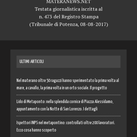
MATERANEWS.NET
Testata giornalistica iscritta al
n. 473 del Registro Stampa
(Tribunale di Potenza, 08-08-2017)
ULTIMI ARTICOLI
Nel materano oltre 50 ragazzi hanno sperimentato la prima volta al
mare, a cavallo, la prima volta in un orto sociale. Il progetto
Lido di Metaponto: nella splendida cornice di Piazza Alessidamo,
appuntamento con la Notte di San Lorenzo. I dettagli
Ispettori INPS nel metapontino: controllati oltre 200 lavoratori.
Ecco cosa hanno scoperto