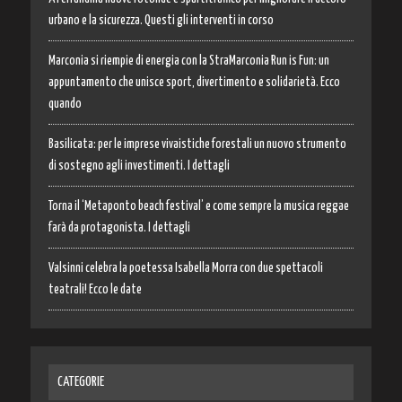
urbano e la sicurezza. Questi gli interventi in corso
Marconia si riempie di energia con la StraMarconia Run is Fun: un
appuntamento che unisce sport, divertimento e solidarietà. Ecco
quando
Basilicata: per le imprese vivaistiche forestali un nuovo strumento
di sostegno agli investimenti. I dettagli
Torna il ‘Metaponto beach festival’ e come sempre la musica reggae
farà da protagonista. I dettagli
Valsinni celebra la poetessa Isabella Morra con due spettacoli
teatrali! Ecco le date
CATEGORIE