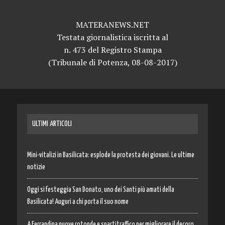
MATERANEWS.NET
Testata giornalistica iscritta al
n. 473 del Registro Stampa
(Tribunale di Potenza, 08-08-2017)
ULTIMI ARTICOLI
Mini-vitalizi in Basilicata: esplode la protesta dei giovani. Le ultime
notizie
Oggi si festeggia San Donato, uno dei Santi più amati della
Basilicata! Auguri a chi porta il suo nome
A Ferrandina nuove rotonde e spartitraffico per migliorare il decoro