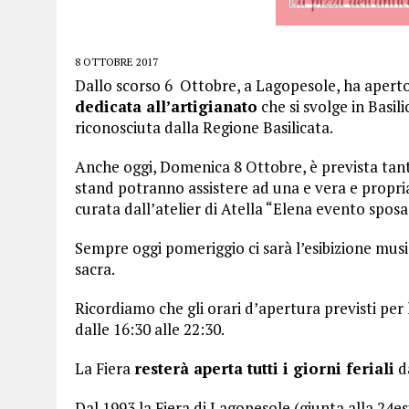
8 OTTOBRE 2017
Dallo scorso 6 Ottobre, a Lagopesole, ha aperto
dedicata all’artigianato
che si svolge in Basil
riconosciuta dalla Regione Basilicata.
Anche oggi, Domenica 8 Ottobre, è prevista tanta a
stand potranno assistere ad una e vera e propr
curata dall’atelier di Atella “Elena evento sposa
Sempre oggi pomeriggio ci sarà l’esibizione music
sacra.
Ricordiamo che gli orari d’apertura previsti per
dalle 16:30 alle 22:30.
La Fiera
resterà aperta tutti i giorni feriali
da
Dal 1993 la Fiera di Lagopesole (giunta alla 24