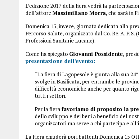
L’edizione 2017 della fiera vedrà la partecipazio
dell’attore
Massimiliano Morra
, che sarà in F
Domenica 15, invece, giornata dedicata alla preve
Percorso Salute, organizzato dal Co. Re. A. P. S
Professioni Sanitarie Lucane).
Come ha spiegato
Giovanni Possidente
, pres
presentazione dell’evento:
“La fiera di Lagopesole è giunta alla sua 24° 
svolge in Basilicata, per entrambe le prov
difficoltà economiche anche per quanto rigua
tutti i settori.
Per la fiera
favoriamo di proposito la pr
dello sviluppo e dei beni a beneficio del nos
organizzatori ma serve a chi partecipa e all
La Fiera chiuderà poi i battenti Domenica 15 Ott