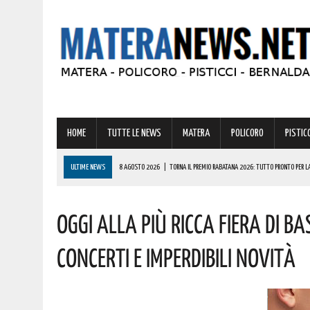
HOME
TUTTE LE NEWS
MATERA
POLICORO
PISTICC
ULTIME NEWS
8 AGOSTO 2026
|
TORNA IL PREMIO RABATANA 2026: TUTTO PRONTO PER LA 
8 AGOSTO 2026
|
MANOVRA 2027, AL VIA I LAVORI SULLA LEGGE DI BILANCIO: DALLE PENSIONI 
OGGI ALLA PIÙ RICCA FIERA DI BA
8 AGOSTO 2026
|
CODICE DELLA STRADA, LE NOVITÀ ALLO STUDIO: IPOTESI PATENTE A 17 AN
8 AGOSTO 2026
|
BASILICATA: GRAVISSIMA AGGRESSIONE IN QUESTO CARCERE! LA DENUNCIA
CONCERTI E IMPERDIBILI NOVITÀ
8 AGOSTO 2026
|
BASILICATA, RISORSE IDRICHE: PIÙ CAPILLARE IL MONITORAGGIO. AGGIUDICAT