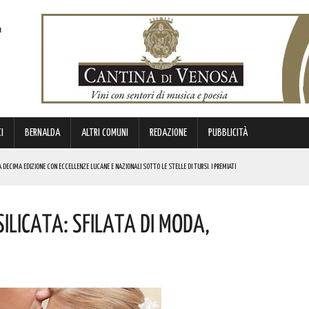
I
BERNALDA
ALTRI COMUNI
REDAZIONE
PUBBLICITÀ
DECIMA EDIZIONE CON ECCELLENZE LUCANE E NAZIONALI SOTTO LE STELLE DI TURSI. I PREMIATI
ALLE TASSE
SILICATA: SFILATA DI MODA,
NI E SORPASSO A DESTRA IN AUTOSTRADA
O APPALTO DA OLTRE 1 MILIONE DI EURO