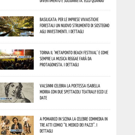
divertimento e solidarietà. Ecco quando
Basilicata: per le imprese vivaistiche
forestali un nuovo strumento di sostegno
agli investimenti. I dettagli
Torna il ‘Metaponto beach festival’ e come
sempre la musica reggae farà da
protagonista. I dettagli
Valsinni celebra la poetessa Isabella
Morra con due spettacoli teatrali! Ecco le
date
A Pomarico in scena la celebre commedia in
tre atti comici “Il medico dei pazzi”. I
dettagli