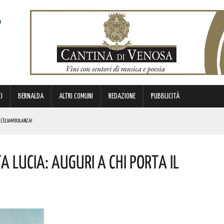
I
BERNALDA
ALTRI COMUNI
REDAZIONE
PUBBLICITÀ
N L’ELIAMBULANZA!
RGENZE E OPPORTUNITÀ STRATEGICHE CHE INTERESSANO IL TERRITORIO LUCANO. I DETTAGLI
A LUCIA: AUGURI A CHI PORTA IL
A 2026! ECCO IL PROGRAMMA
LIOSO, INIZIA UFFICIALMENTE L’AVVENTURA IN MAGLIA AZZURRA! COMPLIMENTI PER LA CONVOCAZIONE
ICE ALLO SPETTACOLO DI ROSMY, UN EMOZIONANTE VIAGGIO TRA MUSICA E PAROLE. I DETTAGLI