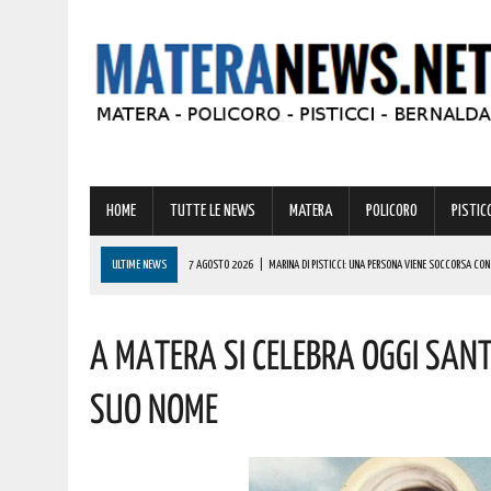
HOME
TUTTE LE NEWS
MATERA
POLICORO
PISTICC
ULTIME NEWS
7 AGOSTO 2026
|
MARINA DI PISTICCI: UNA PERSONA VIENE SOCCORSA CO
7 AGOSTO 2026
|
BARDI RICEVE L’ONOREVOLE ALDO MATTIA PER FARE IL PUNTO SU QUESTE EME
A MATERA SI CELEBRA OGGI SANT
7 AGOSTO 2026
|
MONTESCAGLIOSO: INIZIATO IL CONTO ALLA ROVESCIA PER LA NOTTE BIANC
7 AGOSTO 2026
|
PER SILVIO CANTERINO, GIOVANE TALENTO DELLA KICKBOXING DI MONTESCAG
SUO NOME
7 AGOSTO 2026
|
BERNALDA: IL SUGGESTIVO SCENARIO DELLE TAVOLE PALATINE FARÀ DA CORN