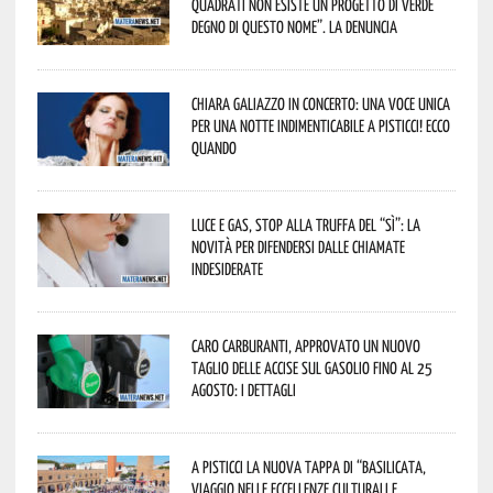
quadrati non esiste un progetto di verde
degno di questo nome”. La denuncia
Chiara Galiazzo in concerto: una voce unica
per una notte indimenticabile a Pisticci! Ecco
quando
Luce e gas, stop alla truffa del “Sì”: la
novità per difendersi dalle chiamate
indesiderate
Caro carburanti, approvato un nuovo
taglio delle accise sul gasolio fino al 25
agosto: i dettagli
A Pisticci la nuova tappa di “Basilicata,
viaggio nelle eccellenze culturali e