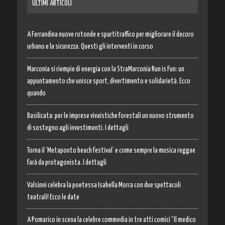
ULTIMI ARTICOLI
A Ferrandina nuove rotonde e spartitraffico per migliorare il decoro
urbano e la sicurezza. Questi gli interventi in corso
Marconia si riempie di energia con la StraMarconia Run is Fun: un
appuntamento che unisce sport, divertimento e solidarietà. Ecco
quando
Basilicata: per le imprese vivaistiche forestali un nuovo strumento
di sostegno agli investimenti. I dettagli
Torna il ‘Metaponto beach festival’ e come sempre la musica reggae
farà da protagonista. I dettagli
Valsinni celebra la poetessa Isabella Morra con due spettacoli
teatrali! Ecco le date
A Pomarico in scena la celebre commedia in tre atti comici “Il medico