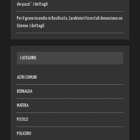
dei pazzi”. I dettagli
Per il grave incendio in Basilicata, Carabinieri forestali denunciano un
63enne. I dettagli
CATEGORIE
ALTRI COMUNI
BERNALDA
MATERA
PISTICCI
POLICORO