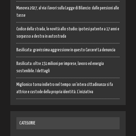
Manovra 2027, al via i lavori sulla Legge di Bilancio: dalle pensioni alle
tasse
Codice della strada, le novità allo studio: ipotesi patente a 17 anni e
sorpasso a destra in autostrada
Basilicata: gravissima aggressione in questo Carcere! La denuncia
Basilicata: oltre 151 milioni per imprese, lavoro ed energia
sostenibile. I dettagli
Miglionico torna indietro nel tempo: un’intera cittadinanza si fa
attrice e custode della propria identità. L’iniziativa
CATEGORIE