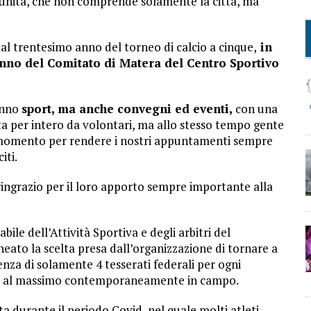
omunità, che non comprende solamente la città, ma
 al trentesimo anno del torneo di calcio a cinque,
in
nno del Comitato di Matera del Centro Sportivo
anno
sport, ma anche convegni ed eventi,
con una
 per intero da volontari, ma allo stesso tempo gente
si momento per rendere i nostri appuntamenti sempre
iti.
ringrazio per il loro apporto sempre importante alla
le dell’Attività Sportiva e degli arbitri del
ato la scelta presa dall’organizzazione di tornare a
nza di solamente 4 tesserati federali per ogni
on 3 al massimo contemporaneamente in campo.
ta durante il periodo Covid, nel quale molti atleti