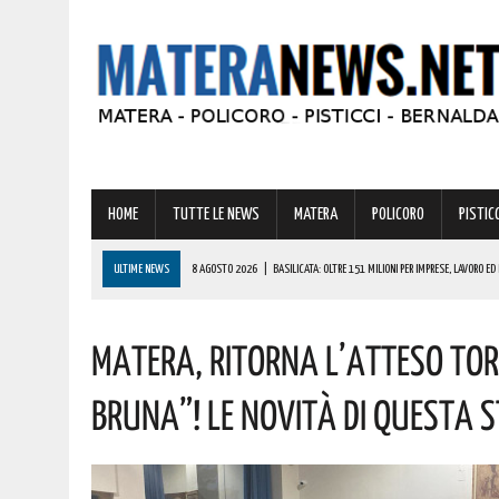
HOME
TUTTE LE NEWS
MATERA
POLICORO
PISTICC
ULTIME NEWS
8 AGOSTO 2026
|
BASILICATA: OLTRE 151 MILIONI PER IMPRESE, LAVORO ED 
8 AGOSTO 2026
|
MIGLIONICO TORNA INDIETRO NEL TEMPO: UN’INTERA CITTADINANZA SI FA ATTR
Matera, Ritorna L’atteso To
8 AGOSTO 2026
|
BASILICATA: CLEMENTINO PRONTO A PORTARE SUL PALCO L’ENERGIA DI “GRA
8 AGOSTO 2026
|
NOMINA AGENZIA SPAZIALE: COSPITO, ORIGINARIO DI POLICORO, È IL NUOVO C
Bruna”! Le Novità Di Questa 
8 AGOSTO 2026
|
BASILICATA: GRAVISSIMA AGGRESSIONE IN QUESTO CARCERE! LA DENUNCIA