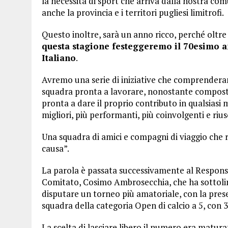
la necessità di sport che arriva dalla nostra c
anche la provincia e i territori pugliesi limitrofi.
Questo inoltre, sarà un anno ricco, perché oltre
questa stagione festeggeremo il 70esimo a
Italiano
.
Avremo una serie di iniziative che comprender
squadra pronta a lavorare, nonostante composta
pronta a dare il proprio contributo in qualsia
migliori, più performanti, più coinvolgenti e riusc
Una squadra di amici e compagni di viaggio che 
causa”.
La parola è passata successivamente al Responsabi
Comitato, Cosimo Ambrosecchia, che ha sottoline
disputare un torneo più amatoriale, con la prese
squadra della categoria Open di calcio a 5, c
La scelta di lasciare libero il numero era matura