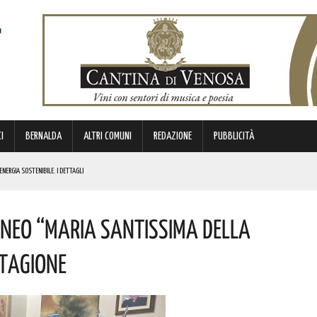
I
BERNALDA
ALTRI COMUNI
REDAZIONE
PUBBLICITÀ
ENERGIA SOSTENIBILE. I DETTAGLI
ICE E CUSTODE DELLA PROPRIA IDENTITÀ. L’INIZIATIVA
rneo “Maria Santissima Della
NDE ANIMA”. IL CONCERTO AD INGRESSO GRATUITO
OMMISSARIO. LE PAROLE DI BARDI
Stagione