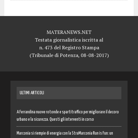
MATERANEWS.NET
Testata giornalistica iscritta al
n. 473 del Registro Stampa
(Tribunale di Potenza, 08-08-2017)
ULTIMI ARTICOLI
A Ferrandina nuove rotonde e spartitraffico per migliorare il decoro
urbano e la sicurezza. Questi gli interventi in corso
Marconia si riempie di energia con la StraMarconia Run is Fun: un