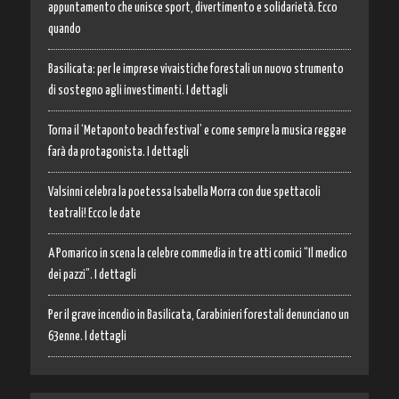
appuntamento che unisce sport, divertimento e solidarietà. Ecco
quando
Basilicata: per le imprese vivaistiche forestali un nuovo strumento
di sostegno agli investimenti. I dettagli
Torna il ‘Metaponto beach festival’ e come sempre la musica reggae
farà da protagonista. I dettagli
Valsinni celebra la poetessa Isabella Morra con due spettacoli
teatrali! Ecco le date
A Pomarico in scena la celebre commedia in tre atti comici “Il medico
dei pazzi”. I dettagli
Per il grave incendio in Basilicata, Carabinieri forestali denunciano un
63enne. I dettagli