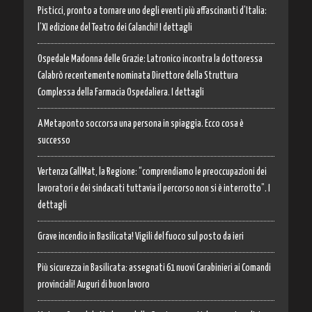
Pisticci, pronto a tornare uno degli eventi più affascinanti d’Italia:
l’XI edizione del Teatro dei Calanchi! I dettagli
Ospedale Madonna delle Grazie: Latronico incontra la dottoressa
Calabrò recentemente nominata Direttore della Struttura
Complessa della Farmacia Ospedaliera. I dettagli
A Metaponto soccorsa una persona in spiaggia. Ecco cosa è
successo
Vertenza CallMat, la Regione: “comprendiamo le preoccupazioni dei
lavoratori e dei sindacati tuttavia il percorso non si è interrotto”. I
dettagli
Grave incendio in Basilicata! Vigili del fuoco sul posto da ieri
Più sicurezza in Basilicata: assegnati 61 nuovi Carabinieri ai Comandi
provinciali! Auguri di buon lavoro