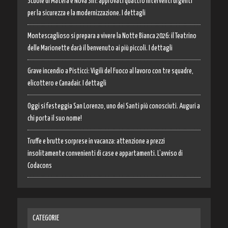
Scuole di Matera e Nova Siri: approvati quattro interventi urgenti
per la sicurezza e la modernizzazione. I dettagli
Montescaglioso si prepara a vivere la Notte Bianca 2026: il Teatrino
delle Marionette darà il benvenuto ai più piccoli. I dettagli
Grave incendio a Pisticci: Vigili del Fuoco al lavoro con tre squadre,
elicottero e Canadair. I dettagli
Oggi si festeggia San Lorenzo, uno dei Santi più conosciuti. Auguri a
chi porta il suo nome!
Truffe e brutte sorprese in vacanza: attenzione a prezzi
insolitamente convenienti di case e appartamenti. L’avviso di
Codacons
CATEGORIE