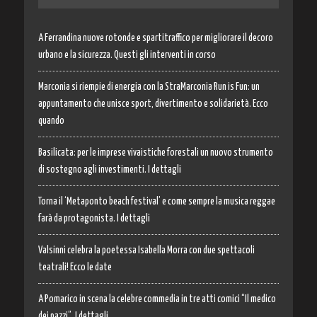
A Ferrandina nuove rotonde e spartitraffico per migliorare il decoro
urbano e la sicurezza. Questi gli interventi in corso
Marconia si riempie di energia con la StraMarconia Run is Fun: un
appuntamento che unisce sport, divertimento e solidarietà. Ecco
quando
Basilicata: per le imprese vivaistiche forestali un nuovo strumento
di sostegno agli investimenti. I dettagli
Torna il ‘Metaponto beach festival’ e come sempre la musica reggae
farà da protagonista. I dettagli
Valsinni celebra la poetessa Isabella Morra con due spettacoli
teatrali! Ecco le date
A Pomarico in scena la celebre commedia in tre atti comici “Il medico
dei pazzi”. I dettagli