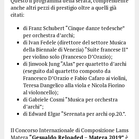
Questo il programma della serata, comprendente
anche altri pezzi di prestigio oltre a quelli già
citati:
di Franz Schubert “Cinque danze tedesche”
per orchestra d’archi;
di Ivan Fedele (direttore del settore Musica
della Biennale di Venezia) “Suite francese II”
per violino solo (Francesco D’Orazio);
di Jinwook Jung “Alas” per quartetto d’archi
(eseguito dal quartetto composto da
Francesco D’Orazio e Fabio Cafaro ai violini,
Teresa Dangelico alla viola e Nicola Fiorino
al violoncello);
di Gabriele Cosmi “Musica per orchestra
d’archi”;
di Edward Elgar “Serenata per archi op.20.”.
Il Concorso Internazionale di Composizione Lams
Matera
“Gesualdo Reloaded –
Matera 2019”
è