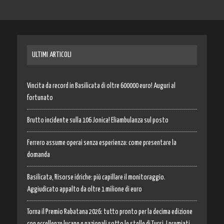
ULTIMI ARTICOLI
Vincita da record in Basilicata di oltre 600000 euro! Auguri al
fortunato
Brutto incidente sulla 106 Jonica! Eliambulanza sul posto
Ferrero assume operai senza esperienza: come presentare la
domanda
Basilicata, Risorse idriche: più capillare il monitoraggio.
Aggiudicato appalto da oltre 1 milione di euro
Torna il Premio Rabatana 2026: tutto pronto per la decima edizione
con eccellenze lucane e nazionali sotto le stelle di Tursi. I premiati