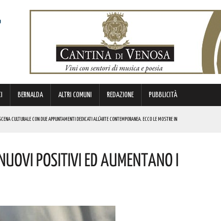
I
BERNALDA
ALTRI COMUNI
REDAZIONE
PUBBLICITÀ
SCENA CULTURALE CON DUE APPUNTAMENTI DEDICATI ALL’ARTE CONTEMPORANEA. ECCO LE MOSTRE IN
Nuovi Positivi Ed Aumentano I
 BORSA DI STUDIO DEL VALORE DI 800 EURO! COMPLIMENTI
IERI DI MALTA”. ECCO IL PROGRAMMA
ICE ALLO SPETTACOLO DI ROSMY, UN EMOZIONANTE VIAGGIO TRA MUSICA E PAROLE. I DETTAGLI
REGOLA: “IL PROBLEMA RIGUARDA L’INTERO TERRITORIO NAZIONALE”! I DETTAGLI