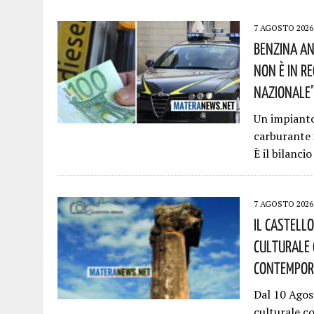
7 AGOSTO 2026
Benzina An
Non È In R
Nazionale”!
Un impianto 
carburante 
È il bilanci
7 AGOSTO 2026
Il Castell
Culturale 
Contempora
Dal 10 Agos
culturale c