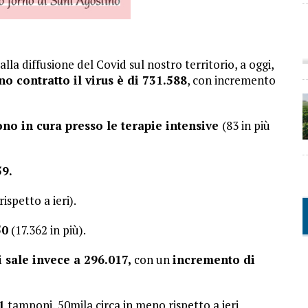
lla diffusione del Covid sul nostro territorio, a oggi,
o contratto il virus è di 731.588
, con incremento
no in cura presso le terapie intensive
(83 in più
59
.
rispetto a ieri).
50
(17.362 in più).
 sale invece a 296.017,
con un
incremento di
1
tamponi, 50mila circa in meno rispetto a ieri