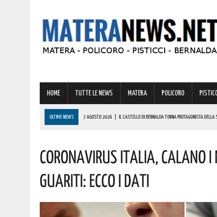
HOME
TUTTE LE NEWS
MATERA
POLICORO
PISTICC
ULTIME NEWS
7 AGOSTO 2026
|
IL CASTELLO DI BERNALDA TORNA PROTAGONISTA DELLA 
PROGRAMMA
Coronavirus Italia, Calano I 
7 AGOSTO 2026
|
A FERRANDINA LORENA, DIPLOMATASI CON IL MASSIMO DEI VOTI, RICEVE UNA
7 AGOSTO 2026
|
A GRASSANO FERVONO I PREPARATIVI PER LA RIEVOCAZIONE STORICA “I CAVAL
Guariti: Ecco I Dati
7 AGOSTO 2026
|
BERNALDA: IL SUGGESTIVO SCENARIO DELLE TAVOLE PALATINE FARÀ DA CORN
7 AGOSTO 2026
|
BENZINA ANNACQUATA E GASOLIO SPORCO, UN IMPIANTO SU CINQUE NON È IN 