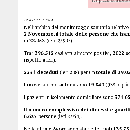
2 NOVEMBRE 2020
Nell’ambito del monitoraggio sanitario relativo a
2 Novembre
, il
totale delle persone che hann
di
22.253
(ieri 29.907).
Tra i
396.512
casi attualmente positivi,
2022 so
rispetto a ieri).
233 i deceduti
(ieri 208) per un
totale di
39.0
I ricoverati con sintomi sono
19.840
(938 in più 
I pazienti in isolamento domiciliare sono
374.6
Il
numero complessivo dei dimessi e guariti
6.637
persone (ieri 2.954).
Nelle ultime 24 ore sono stati effettuati
135.73