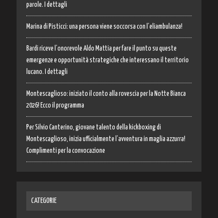
parole. I dettagli
Marina di Pisticci: una persona viene soccorsa con l’eliambulanza!
Bardi riceve l’onorevole Aldo Mattia per fare il punto su queste
emergenze e opportunità strategiche che interessano il territorio
lucano. I dettagli
Montescaglioso: iniziato il conto alla rovescia per la Notte Bianca
2026! Ecco il programma
Per Silvio Canterino, giovane talento della kickboxing di
Montescaglioso, inizia ufficialmente l’avventura in maglia azzurra!
Complimenti per la convocazione
CATEGORIE