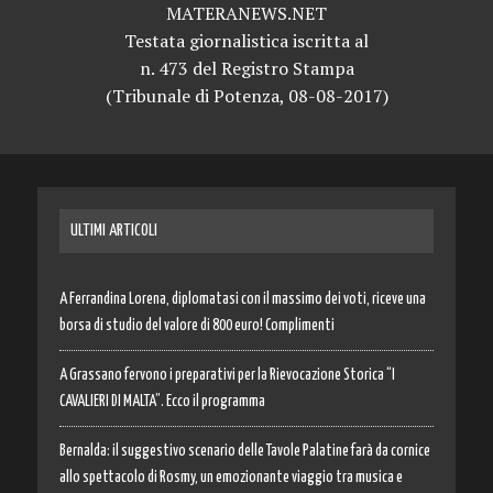
MATERANEWS.NET
Testata giornalistica iscritta al
n. 473 del Registro Stampa
(Tribunale di Potenza, 08-08-2017)
ULTIMI ARTICOLI
A Ferrandina Lorena, diplomatasi con il massimo dei voti, riceve una
borsa di studio del valore di 800 euro! Complimenti
A Grassano fervono i preparativi per la Rievocazione Storica “I
CAVALIERI DI MALTA”. Ecco il programma
Bernalda: il suggestivo scenario delle Tavole Palatine farà da cornice
allo spettacolo di Rosmy, un emozionante viaggio tra musica e