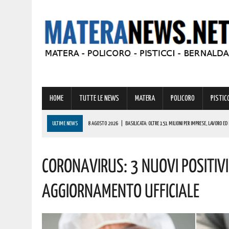
HOME
TUTTE LE NEWS
MATERA
POLICORO
PISTICC
ULTIME NEWS
8 AGOSTO 2026
|
BASILICATA: OLTRE 151 MILIONI PER IMPRESE, LAVORO ED 
8 AGOSTO 2026
|
MIGLIONICO TORNA INDIETRO NEL TEMPO: UN’INTERA CITTADINANZA SI FA ATTR
Coronavirus: 3 Nuovi Positivi
8 AGOSTO 2026
|
BASILICATA: CLEMENTINO PRONTO A PORTARE SUL PALCO L’ENERGIA DI “GRA
8 AGOSTO 2026
|
NOMINA AGENZIA SPAZIALE: COSPITO, ORIGINARIO DI POLICORO, È IL NUOVO C
Aggiornamento Ufficiale
8 AGOSTO 2026
|
BASILICATA: GRAVISSIMA AGGRESSIONE IN QUESTO CARCERE! LA DENUNCIA