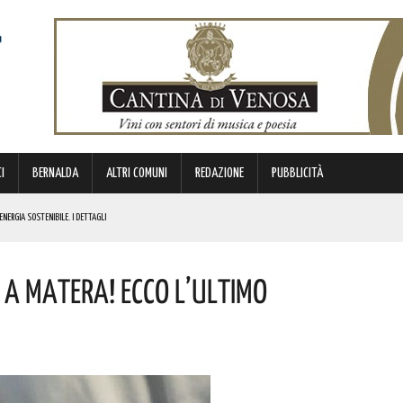
I
BERNALDA
ALTRI COMUNI
REDAZIONE
PUBBLICITÀ
ENERGIA SOSTENIBILE. I DETTAGLI
ICE E CUSTODE DELLA PROPRIA IDENTITÀ. L’INIZIATIVA
 A Matera! Ecco L’ultimo
NDE ANIMA”. IL CONCERTO AD INGRESSO GRATUITO
OMMISSARIO. LE PAROLE DI BARDI