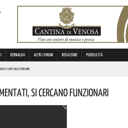
I
BERNALDA
ALTRI COMUNI
REDAZIONE
PUBBLICITÀ
 DATI E CARTE DELLE PERSONE
CINI! INTERVENUTI I CARABINIERI
mentati, Si Cercano Funzionari
LE CONGRATULAZIONI DELL’ORDINE DEGLI INGEGNERI DI MATERA
ATORI STAGIONALI LUCANI
A OPERA ANNUNCIATA TANTE VOLTE MA ANCORA NON DISPONIBILE”. LA DENUNCIA