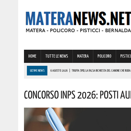
HOME
TUTTE LE NEWS
MATERA
POLICORO
PISTICC
ULTIME NEWS
6 AGOSTO 2026
|
TRUFFA SPID, LA FALSA RICHIESTA DEL CANONE CHE RUBA
6 AGOSTO 2026
|
NEL MATERANO MINACCE, INSULTI E MOLESTIE CONTINUE NEI CONFRONTI DEI VI
Concorso INPS 2026: Posti Au
6 AGOSTO 2026
|
VIGILI DEL FUOCO, MASCIANDARO VERSO LA QUALIFICA DI PRIMO DIRIGENTE: 
6 AGOSTO 2026
|
CASE MOBILI E RECUPERO DEI BORGHI: LA RICETTA DI COLDIRETTI PER I LAVOR
6 AGOSTO 2026
|
MATERA: “LO STUDENTATO UNIVERSITARIO RISCHIA DI DIVENTARE L’ENNESIM