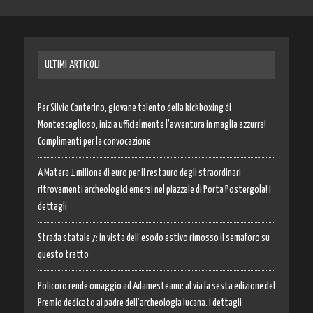
ULTIMI ARTICOLI
Per Silvio Canterino, giovane talento della kickboxing di
Montescaglioso, inizia ufficialmente l’avventura in maglia azzurra!
Complimenti per la convocazione
A Matera 1 milione di euro per il restauro degli straordinari
ritrovamenti archeologici emersi nel piazzale di Porta Postergola! I
dettagli
Strada statale 7: in vista dell’esodo estivo rimosso il semaforo su
questo tratto
Policoro rende omaggio ad Adamesteanu: al via la sesta edizione del
Premio dedicato al padre dell’archeologia lucana. I dettagli