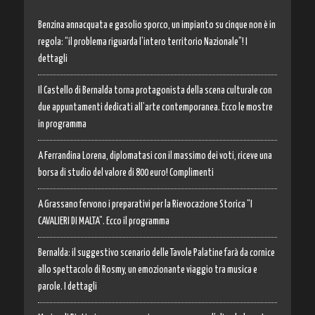
Benzina annacquata e gasolio sporco, un impianto su cinque non è in
regola: “il problema riguarda l’intero territorio Nazionale”! I
dettagli
Il Castello di Bernalda torna protagonista della scena culturale con
due appuntamenti dedicati all’arte contemporanea. Ecco le mostre
in programma
A Ferrandina Lorena, diplomatasi con il massimo dei voti, riceve una
borsa di studio del valore di 800 euro! Complimenti
A Grassano fervono i preparativi per la Rievocazione Storica “I
CAVALIERI DI MALTA”. Ecco il programma
Bernalda: il suggestivo scenario delle Tavole Palatine farà da cornice
allo spettacolo di Rosmy, un emozionante viaggio tra musica e
parole. I dettagli