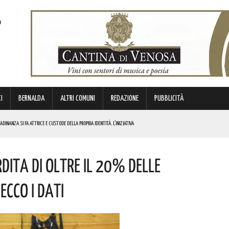
I
BERNALDA
ALTRI COMUNI
REDAZIONE
PUBBLICITÀ
DINANZA SI FA ATTRICE E CUSTODE DELLA PROPRIA IDENTITÀ. L’INIZIATIVA
NDE ANIMA”. IL CONCERTO AD INGRESSO GRATUITO
erdita Di Oltre Il 20% Delle
OMMISSARIO. LE PAROLE DI BARDI
Ecco I Dati
E. I DETTAGLI