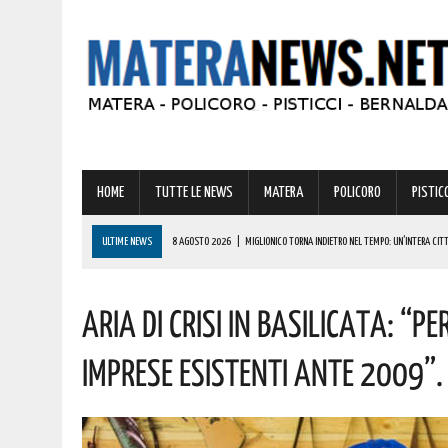
HOME
TUTTE LE NEWS
MATERA
POLICORO
PISTICC
ULTIME NEWS
8 AGOSTO 2026
|
MIGLIONICO TORNA INDIETRO NEL TEMPO: UN’INTERA CITTA
8 AGOSTO 2026
|
BASILICATA: CLEMENTINO PRONTO A PORTARE SUL PALCO L’ENERGIA DI “GRA
Aria Di Crisi In Basilicata: “P
8 AGOSTO 2026
|
NOMINA AGENZIA SPAZIALE: COSPITO, ORIGINARIO DI POLICORO, È IL NUOVO C
8 AGOSTO 2026
|
BONUS CORSO DI LINGUE 2026, COME RICHIEDERLO ALL’INPS E A CHI SPETTA
Imprese Esistenti Ante 2009”. 
8 AGOSTO 2026
|
BASILICATA: OLTRE 151 MILIONI PER IMPRESE, LAVORO ED ENERGIA SOSTENIBIL