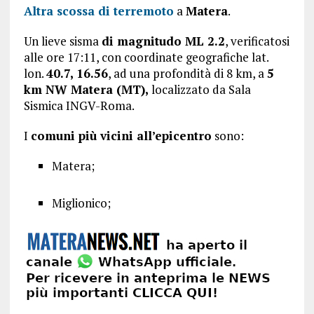
Altra scossa di terremoto
a
Matera
.
Un lieve sisma
di magnitudo ML 2.2
, verificatosi
alle ore 17:11, con coordinate geografiche lat.
lon.
40.7, 16.56
, ad una profondità di 8 km, a
5
km NW Matera (MT),
localizzato da Sala
Sismica INGV-Roma.
I
comuni più vicini all’epicentro
sono:
Matera;
Miglionico;