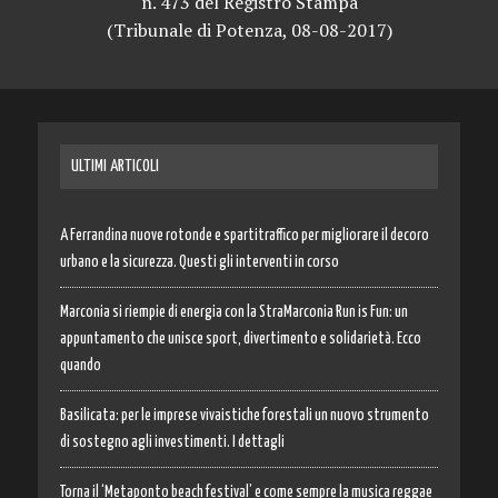
n. 473 del Registro Stampa
(Tribunale di Potenza, 08-08-2017)
ULTIMI ARTICOLI
A Ferrandina nuove rotonde e spartitraffico per migliorare il decoro
urbano e la sicurezza. Questi gli interventi in corso
Marconia si riempie di energia con la StraMarconia Run is Fun: un
appuntamento che unisce sport, divertimento e solidarietà. Ecco
quando
Basilicata: per le imprese vivaistiche forestali un nuovo strumento
di sostegno agli investimenti. I dettagli
Torna il ‘Metaponto beach festival’ e come sempre la musica reggae