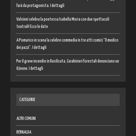
farà da protagonista. I dettagli
Valsinni celebra la poetessa Isabella Morra con due spettacoli
teatrali! Ecco le date
A Pomarico in scena la celebre commedia in tre atti comici “Il medico
dei pazzi”. I dettagli
Per il grave incendio in Basilicata, Carabinieri forestali denunciano un
63enne. I dettagli
CATEGORIE
ALTRI COMUNI
BERNALDA