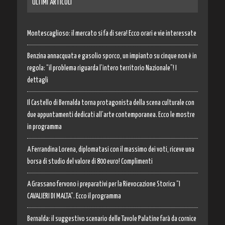
ULTIMI ARTICOLI
Montescaglioso: il mercato si fa di sera! Ecco orari e vie interessate
Benzina annacquata e gasolio sporco, un impianto su cinque non è in
regola: “il problema riguarda l’intero territorio Nazionale”! I
dettagli
Il Castello di Bernalda torna protagonista della scena culturale con
due appuntamenti dedicati all’arte contemporanea. Ecco le mostre
in programma
A Ferrandina Lorena, diplomatasi con il massimo dei voti, riceve una
borsa di studio del valore di 800 euro! Complimenti
A Grassano fervono i preparativi per la Rievocazione Storica “I
CAVALIERI DI MALTA”. Ecco il programma
Bernalda: il suggestivo scenario delle Tavole Palatine farà da cornice