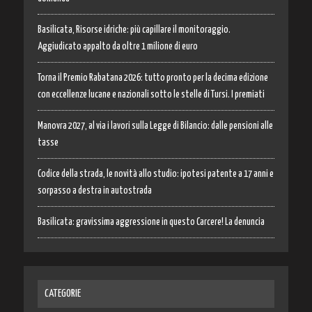
Basilicata, Risorse idriche: più capillare il monitoraggio.
Aggiudicato appalto da oltre 1 milione di euro
Torna il Premio Rabatana 2026: tutto pronto per la decima edizione
con eccellenze lucane e nazionali sotto le stelle di Tursi. I premiati
Manovra 2027, al via i lavori sulla Legge di Bilancio: dalle pensioni alle
tasse
Codice della strada, le novità allo studio: ipotesi patente a 17 anni e
sorpasso a destra in autostrada
Basilicata: gravissima aggressione in questo Carcere! La denuncia
CATEGORIE