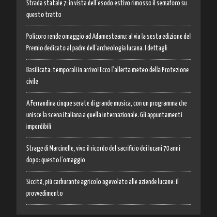
Strada statale 7: in vista dell’esodo estivo rimosso il semaforo su
questo tratto
Policoro rende omaggio ad Adamesteanu: al via la sesta edizione del
Premio dedicato al padre dell’archeologia lucana. I dettagli
Basilicata: temporali in arrivo! Ecco l’allerta meteo della Protezione
civile
A Ferrandina cinque serate di grande musica, con un programma che
unisce la scena italiana a quella internazionale. Gli appuntamenti
imperdibili
Strage di Marcinelle, vivo il ricordo del sacrificio dei lucani 70 anni
dopo: questo l’omaggio
Siccità, più carburante agricolo agevolato alle aziende lucane: il
provvedimento