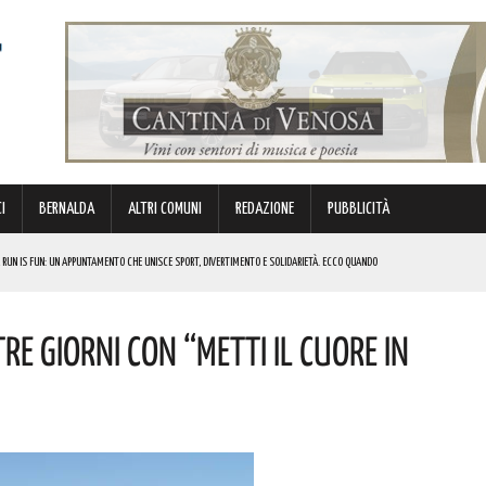
I
BERNALDA
ALTRI COMUNI
REDAZIONE
PUBBLICITÀ
 RUN IS FUN: UN APPUNTAMENTO CHE UNISCE SPORT, DIVERTIMENTO E SOLIDARIETÀ. ECCO QUANDO
DI SOSTEGNO AGLI INVESTIMENTI. I DETTAGLI
RE GIORNI CON “METTI IL CUORE IN
FARÀ DA PROTAGONISTA. I DETTAGLI
RALI! ECCO LE DATE
 URBANO E LA SICUREZZA. QUESTI GLI INTERVENTI IN CORSO