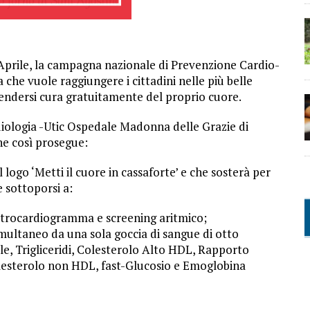
Aprile, la campagna nazionale di Prevenzione Cardio-
 che vuole raggiungere i cittadini nelle più belle
 prendersi cura gratuitamente del proprio cuore.
diologia -Utic Ospedale Madonna delle Grazie di
he così prosegue:
 logo ‘Metti il cuore in cassaforte’ e che sosterà per
e sottoporsi a:
ttrocardiogramma e screening aritmico;
multaneo da una sola goccia di sangue di otto
le, Trigliceridi, Colesterolo Alto HDL, Rapporto
lesterolo non HDL, fast-Glucosio e Emoglobina