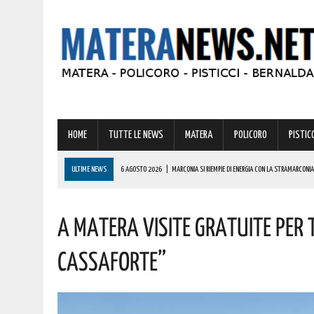
HOME
TUTTE LE NEWS
MATERA
POLICORO
PISTICC
ULTIME NEWS
6 AGOSTO 2026
|
MARCONIA SI RIEMPIE DI ENERGIA CON LA STRAMARCONIA
6 AGOSTO 2026
|
BASILICATA: PER LE IMPRESE VIVAISTICHE FORESTALI UN NUOVO STRUMENTO 
A MATERA VISITE GRATUITE PER T
6 AGOSTO 2026
|
TORNA IL ‘METAPONTO BEACH FESTIVAL’ E COME SEMPRE LA MUSICA REGGAE 
6 AGOSTO 2026
|
VALSINNI CELEBRA LA POETESSA ISABELLA MORRA CON DUE SPETTACOLI TEAT
CASSAFORTE”
6 AGOSTO 2026
|
A FERRANDINA NUOVE ROTONDE E SPARTITRAFFICO PER MIGLIORARE IL DECORO