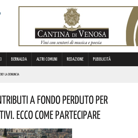
I
BERNALDA
ALTRI COMUNI
REDAZIONE
PUBBLICITÀ
ERE! LA DENUNCIA
E. I DETTAGLI
tributi A Fondo Perduto Per
ICE E CUSTODE DELLA PROPRIA IDENTITÀ. L’INIZIATIVA
NDE ANIMA”. IL CONCERTO AD INGRESSO GRATUITO
tivi. Ecco Come Partecipare
NI E SORPASSO A DESTRA IN AUTOSTRADA