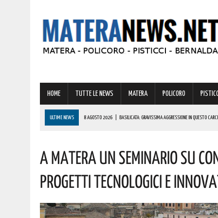
HOME
TUTTE LE NEWS
MATERA
POLICORO
PISTICC
ULTIME NEWS
8 AGOSTO 2026
|
BASILICATA: GRAVISSIMA AGGRESSIONE IN QUESTO CARC
8 AGOSTO 2026
|
BASILICATA: OLTRE 151 MILIONI PER IMPRESE, LAVORO ED ENERGIA SOSTENIBIL
A Matera Un Seminario Su Con
8 AGOSTO 2026
|
MIGLIONICO TORNA INDIETRO NEL TEMPO: UN’INTERA CITTADINANZA SI FA ATTR
8 AGOSTO 2026
|
BASILICATA: CLEMENTINO PRONTO A PORTARE SUL PALCO L’ENERGIA DI “GRA
Progetti Tecnologici E Innova
8 AGOSTO 2026
|
CODICE DELLA STRADA, LE NOVITÀ ALLO STUDIO: IPOTESI PATENTE A 17 AN