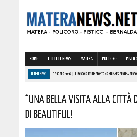
HOME
TUTTE LE NEWS
MATERA
POLICORO
PISTICC
ULTIME NEWS
9 AGOSTO 2026
|
IL BORGO DI IRSINA PRONTO AD ANIMARSI PER UNA STRA
9 AGOSTO 2026
|
A MATERA ANCORA CALDO E AFA! ECCO LE PREVISIONI PER LA PROSSIMA SET
“Una Bella Visita Alla Città 
9 AGOSTO 2026
|
MONDI LUCANI, PREMIATE MOLTE GRANDI PERSONALITÀ DEL MATERANO: TUTTE 
COMPLIMENTI
Di Beautiful!
9 AGOSTO 2026
|
VINCITA DA RECORD IN BASILICATA DI OLTRE 600000 EURO! AUGURI AL FORT
9 AGOSTO 2026
|
IL MATERANO FA I CONTI CON GRAVI INCENDI. ECCO LA ZONA PIÙ COLPITA