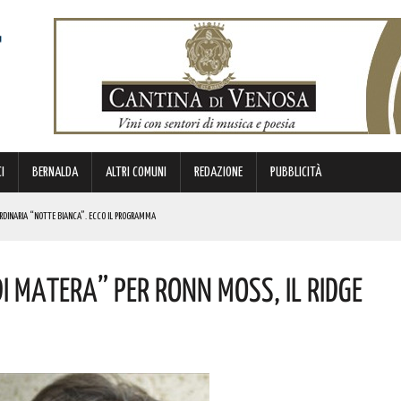
I
BERNALDA
ALTRI COMUNI
REDAZIONE
PUBBLICITÀ
ORDINARIA “NOTTE BIANCA”. ECCO IL PROGRAMMA
TIMANA
Di Matera” Per Ronn Moss, Il Ridge
METTERANNO A DISPOSIZIONE DEL TERRITORIO ESPERIENZE E RELAZIONI MATURATE IN ITALIA E ALL’ESTERO.
UNATO