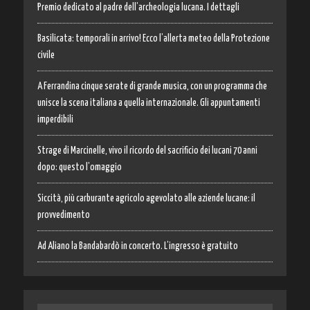
Premio dedicato al padre dell’archeologia lucana. I dettagli
Basilicata: temporali in arrivo! Ecco l’allerta meteo della Protezione
civile
A Ferrandina cinque serate di grande musica, con un programma che
unisce la scena italiana a quella internazionale. Gli appuntamenti
imperdibili
Strage di Marcinelle, vivo il ricordo del sacrificio dei lucani 70 anni
dopo: questo l’omaggio
Siccità, più carburante agricolo agevolato alle aziende lucane: il
provvedimento
Ad Aliano la Bandabardò in concerto. L’ingresso è gratuito