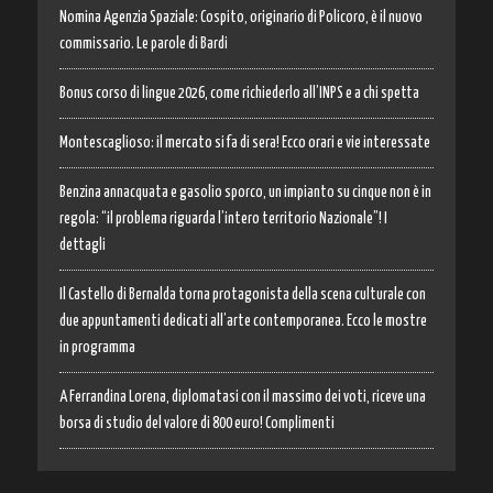
Nomina Agenzia Spaziale: Cospito, originario di Policoro, è il nuovo
commissario. Le parole di Bardi
Bonus corso di lingue 2026, come richiederlo all’INPS e a chi spetta
Montescaglioso: il mercato si fa di sera! Ecco orari e vie interessate
Benzina annacquata e gasolio sporco, un impianto su cinque non è in
regola: “il problema riguarda l’intero territorio Nazionale”! I
dettagli
Il Castello di Bernalda torna protagonista della scena culturale con
due appuntamenti dedicati all’arte contemporanea. Ecco le mostre
in programma
A Ferrandina Lorena, diplomatasi con il massimo dei voti, riceve una
borsa di studio del valore di 800 euro! Complimenti