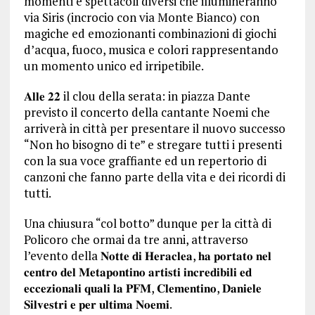
momenti e spettacoli diversi che illumineranno
via Siris (incrocio con via Monte Bianco) con
magiche ed emozionanti combinazioni di giochi
d’acqua, fuoco, musica e colori rappresentando
un momento unico ed irripetibile.
𝐀𝐥𝐥𝐞 𝟐𝟐 il clou della serata: in piazza Dante
previsto il concerto della cantante Noemi che
arriverà in città per presentare il nuovo successo
“Non ho bisogno di te” e stregare tutti i presenti
con la sua voce graffiante ed un repertorio di
canzoni che fanno parte della vita e dei ricordi di
tutti.
Una chiusura “col botto” dunque per la città di
Policoro che ormai da tre anni, attraverso
l’evento della 𝐍𝐨𝐭𝐭𝐞 𝐝𝐢 𝐇𝐞𝐫𝐚𝐜𝐥𝐞𝐚, 𝐡𝐚 𝐩𝐨𝐫𝐭𝐚𝐭𝐨 𝐧𝐞𝐥
𝐜𝐞𝐧𝐭𝐫𝐨 𝐝𝐞𝐥 𝐌𝐞𝐭𝐚𝐩𝐨𝐧𝐭𝐢𝐧𝐨 𝐚𝐫𝐭𝐢𝐬𝐭𝐢 𝐢𝐧𝐜𝐫𝐞𝐝𝐢𝐛𝐢𝐥𝐢 𝐞𝐝
𝐞𝐜𝐜𝐞𝐳𝐢𝐨𝐧𝐚𝐥𝐢 𝐪𝐮𝐚𝐥𝐢 𝐥𝐚 𝐏𝐅𝐌, 𝐂𝐥𝐞𝐦𝐞𝐧𝐭𝐢𝐧𝐨, 𝐃𝐚𝐧𝐢𝐞𝐥𝐞
𝐒𝐢𝐥𝐯𝐞𝐬𝐭𝐫𝐢 𝐞 𝐩𝐞𝐫 𝐮𝐥𝐭𝐢𝐦𝐚 𝐍𝐨𝐞𝐦𝐢.