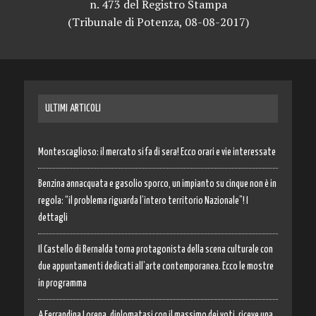
n. 473 del Registro Stampa
(Tribunale di Potenza, 08-08-2017)
ULTIMI ARTICOLI
Montescaglioso: il mercato si fa di sera! Ecco orari e vie interessate
Benzina annacquata e gasolio sporco, un impianto su cinque non è in
regola: “il problema riguarda l’intero territorio Nazionale”! I
dettagli
Il Castello di Bernalda torna protagonista della scena culturale con
due appuntamenti dedicati all’arte contemporanea. Ecco le mostre
in programma
A Ferrandina Lorena, diplomatasi con il massimo dei voti, riceve una