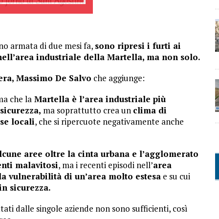
no armata di due mesi fa,
sono ripresi i furti ai
nell’area industriale della Martella, ma non solo.
tera, Massimo De Salvo
che aggiunge:
ma che la
Martella è l’area industriale più
sicurezza,
ma soprattutto crea un
clima di
se locali
, che si ripercuote negativamente anche
lcune aree oltre la cinta urbana e l’agglomerato
enti malavitosi
, ma i recenti episodi nell’
area
la vulnerabilità di un’area molto estesa
e su cui
in sicurezza.
ti dalle singole aziende non sono sufficienti, così