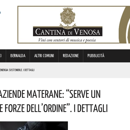
I
BERNALDA
ALTRI COMUNI
REDAZIONE
PUBBLICITÀ
ENERGIA SOSTENIBILE. I DETTAGLI
ICE E CUSTODE DELLA PROPRIA IDENTITÀ. L’INIZIATIVA
Aziende Materane: “serve Un
NDE ANIMA”. IL CONCERTO AD INGRESSO GRATUITO
OMMISSARIO. LE PAROLE DI BARDI
Forze Dell’ordine”. I Dettagli