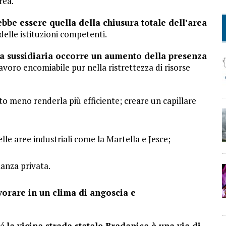
rea.
bbe essere quella della chiusura totale dell’area
elle istituzioni competenti.
a sussidiaria occorre un aumento della presenza
avoro encomiabile pur nella ristrettezza di risorse
to meno renderla più efficiente; creare un capillare
lle aree industriali come la Martella e Jesce;
lanza privata.
avorare in un clima di angoscia e
hé
la vicina strada statale Bradanica è una via di