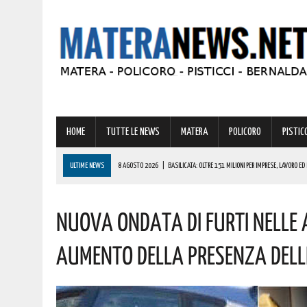
HOME
TUTTE LE NEWS
MATERA
POLICORO
PISTICC
ULTIME NEWS
8 AGOSTO 2026
|
BASILICATA: OLTRE 151 MILIONI PER IMPRESE, LAVORO ED 
8 AGOSTO 2026
|
MIGLIONICO TORNA INDIETRO NEL TEMPO: UN’INTERA CITTADINANZA SI FA ATTR
Nuova Ondata Di Furti Nelle 
8 AGOSTO 2026
|
BASILICATA: CLEMENTINO PRONTO A PORTARE SUL PALCO L’ENERGIA DI “GRA
8 AGOSTO 2026
|
NOMINA AGENZIA SPAZIALE: COSPITO, ORIGINARIO DI POLICORO, È IL NUOVO C
Aumento Della Presenza Delle 
8 AGOSTO 2026
|
BASILICATA: GRAVISSIMA AGGRESSIONE IN QUESTO CARCERE! LA DENUNCIA