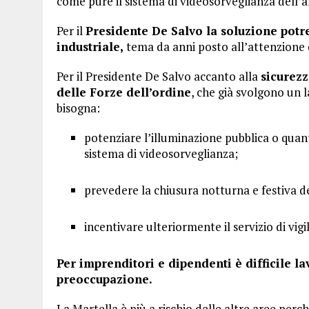
come pure il sistema di videosorveglianza dell’a
Per il
Presidente De Salvo la soluzione potre
industriale,
tema da anni posto all’attenzione d
Per il Presidente De Salvo accanto alla
sicurezz
delle Forze dell’ordine
, che già svolgono un l
bisogna:
potenziare l’illuminazione pubblica o quan
sistema di videosorveglianza;
prevedere la chiusura notturna e festiva de
incentivare ulteriormente il servizio di vigi
Per imprenditori e dipendenti è difficile l
preoccupazione.
La Martella è più a rischio delle altre aree perc