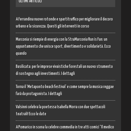
ULTIMI ARTICOLI
A Ferrandina nuove rotonde e spartitraffico per migliorare il decoro
urbano e la sicurezza. Questi gli interventi in corso
Marconia si riempie di energia con la StraMarconia Run is Fun: un
appuntamento che unisce sport, divertimento e solidarietà. Ecco
quando
Basilicata: per le imprese vivaistiche forestali un nuovo strumento
di sostegno agli investimenti. I dettagli
Torna il ‘Metaponto beach festival’ e come sempre la musica reggae
farà da protagonista. I dettagli
Valsinni celebra la poetessa Isabella Morra con due spettacoli
teatrali! Ecco le date
A Pomarico in scena la celebre commedia in tre atti comici “Il medico