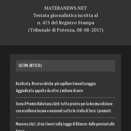
MATERANEWS.NET
Testata giornalistica iscritta al
n. 473 del Registro Stampa
(Tribunale di Potenza, 08-08-2017)
ULTIMI ARTICOLI
Basilicata, Risorse idriche: più capillare il monitoraggio.
Aggiudicato appalto da oltre 1 milione di euro
Torna il Premio Rabatana 2026: tutto pronto per la decima edizione
con eccellenze lucane e nazionali sotto le stelle di Tursi. I premiati
Manovra 2027, al via i lavori sulla Legge di Bilancio: dalle pensioni alle